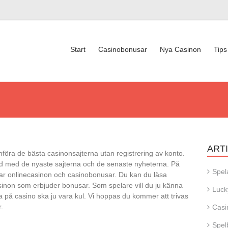
Start
Casinobonusar
Nya Casinon
Tips
ART
mföra de bästa casinonsajterna utan registrering av konto.
rad med de nyaste sajterna och de senaste nyheterna. På
Spel
ar onlinecasinon och casinobonusar. Du kan du läsa
casinon som erbjuder bonusar. Som spelare vill du ju känna
Luck
la på casino ska ju vara kul. Vi hoppas du kommer att trivas
r.
Casi
Spel