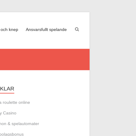
 och knep
Ansvarsfullt spelande
IKLAR
a roulette online
y Casino
non & spelautomater
bolagsbonus