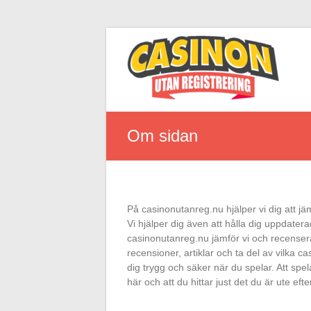
Skip
to
Casinon
content
utan
registrering
Spela
Om sidan
casino
utan
konto
På casinonutanreg.nu hjälper vi dig att jä
Vi hjälper dig även att hålla dig uppdate
casinonutanreg.nu jämför vi och recenser
recensioner, artiklar och ta del av vilka 
dig trygg och säker när du spelar. Att spe
här och att du hittar just det du är ute efte